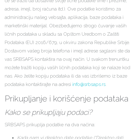
će se tražiti da dostavite svoje lične podatke (ime i prezime,
adresa, imejl, broj računa itd.). Ove podatke koristimo za
administraciju našeg vebsajta, aplikacija, baze podataka i
marketinški materijal. Obezbeđujemo strogo čuvanje vaših
ličnih podataka u skladu sa Opštom Uredbom o Zaštiti
Podataka (EU) 2016/679, u okviru zakona Republike Srbije.
Dostavom vašeg broja telefona i imejl adrese saglasni ste da
vas SRBSAPS kontaktira na ovaj način. U svakom trenuntku
možete tražiti kopiju vaših ličnih podataka koji se nalaze kod
nas. Ako želite kopiju podataka ili da vas izbrišemo iz baze
podataka kontaktirajte na adresi
info@srbsaps.rs
.
Prikupljanje i korišćenje podataka
Kako se prikupljaju podaci?
SRBSAPS prikuplja podatke na dva načina:
Kada nam vi direktno date podatke (“Direktno dati