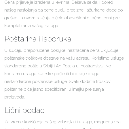
Cena prijave je izražena u evrima. Dešava se da, i pored
našeg nastojanja da cene budu precizne i ažurirane, dođe do
greške i u ovom slučaju bićete obavešteni o tačnoj ceni pre
kompletiranja vašeg naloga.
Poštarina i isporuka
U slučaju preporučene pošiljke, naznačena cena uključuje
poštanske troškove dostave na vašu adresu. Koristimo usluge
standardne pošte u Srbiji i An Post-a u inostranstvu. Ne
koristimo usluge kurirske pošte ili bilo koje druge
nestandardne poštanske usluge. Svaki dodatni troškovi
poštarine biće jasno specificirani u imejlu pre slanja
proizvoda.
Lični podaci
Za vreme korišćenja našeg vebsajta ili usluga, moguće je da