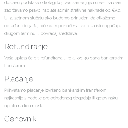
dostavu podataka o kolegi koji vas zamenjuje i u vezi sa ovim
zadržavamo pravo naplate administrativne naknade od €50.
U izuzetnom slučaju ako budemo prinuđeni da otkažemo
određeni događaj biće vam ponuđena karta za isti događaj u
drugom terminu ili povraćaj sredstava.
Refundiranje
Vaša uplata će biti refundirana u roku od 30 dana bankarskim
transferom.
Plaćanje
Prihvatamo plaćanje izvršeno bankarskim transferom
najkasnije 2 nedelje pre određenog događaja ili gotovinsku
uplatu na licu mesta.
Cenovnik