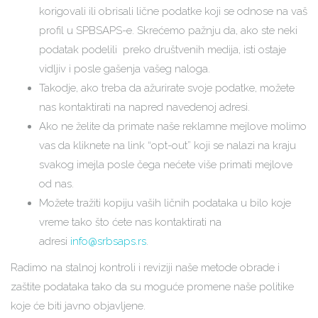
korigovali ili obrisali lične podatke koji se odnose na vaš
profil u SPBSAPS-e. Skrećemo pažnju da, ako ste neki
podatak podelili preko društvenih medija, isti ostaje
vidljiv i posle gašenja vašeg naloga.
Takodje, ako treba da ažurirate svoje podatke, možete
nas kontaktirati na napred navedenoj adresi.
Ako ne želite da primate naše reklamne mejlove molimo
vas da kliknete na link “opt-out” koji se nalazi na kraju
svakog imejla posle čega nećete više primati mejlove
od nas.
Možete tražiti kopiju vaših ličnih podataka u bilo koje
vreme tako što ćete nas kontaktirati na
adresi
info@srbsaps.rs
.
Radimo na stalnoj kontroli i reviziji naše metode obrade i
zaštite podataka tako da su moguće promene naše politike
koje će biti javno objavljene.