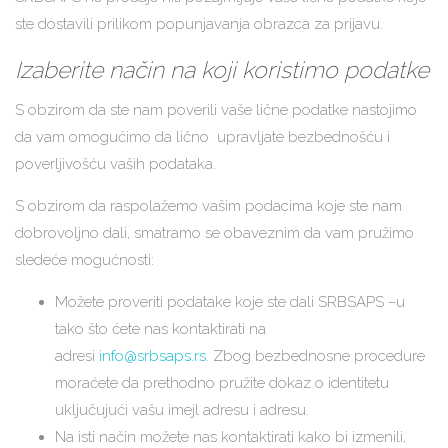
ste dostavili prilikom popunjavanja obrazca za prijavu.
Izaberite način na koji koristimo podatke
S obzirom da ste nam poverili vaše lične podatke nastojimo
da vam omogućimo da lično upravljate bezbednošću i
poverljivošću vaših podataka.
S obzirom da raspolažemo vašim podacima koje ste nam
dobrovoljno dali, smatramo se obaveznim da vam pružimo
sledeće mogućnosti:
Možete proveriti podatake koje ste dali SRBSAPS –u
tako što ćete nas kontaktirati na
adresi
info@srbsaps.rs
. Zbog bezbednosne procedure
moraćete da prethodno pružite dokaz o identitetu
uključujući vašu imejl adresu i adresu.
Na isti način možete nas kontaktirati kako bi izmenili,