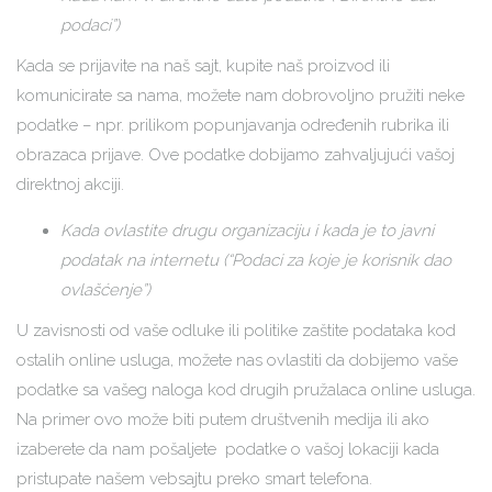
podaci”)
Kada se prijavite na naš sajt, kupite naš proizvod ili
komunicirate sa nama, možete nam dobrovoljno pružiti neke
podatke – npr. prilikom popunjavanja određenih rubrika ili
obrazaca prijave. Ove podatke dobijamo zahvaljujući vašoj
direktnoj akciji.
Kada ovlastite drugu organizaciju i kada je to javni
podatak na internetu (“Podaci za koje je korisnik dao
ovlašćenje”)
U zavisnosti od vaše odluke ili politike zaštite podataka kod
ostalih online usluga, možete nas ovlastiti da dobijemo vaše
podatke sa vašeg naloga kod drugih pružalaca online usluga.
Na primer ovo može biti putem društvenih medija ili ako
izaberete da nam pošaljete podatke o vašoj lokaciji kada
pristupate našem vebsajtu preko smart telefona.