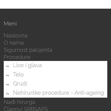
Meni
Naslovna
O nama
Sigurnost pacijenta
Procedure
Lice i glava
Telo
Grudi
Nehirurške procedure – Anti-ageing
Nađi hirurga
Članovi SRBSAPS