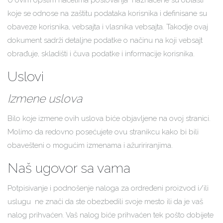
U ovim opštim načelima poslovanja naznačene su oblasti
koje se odnose na zaštitu podataka korisnika i definisane su
obaveze korisnika, vebsajta i vlasnika vebsajta. Takodje ovaj
dokument sadrži detaljne podatke o načinu na koji vebsajt
obrađuje, skladišti i čuva podatke i informacije korisnika.
Uslovi
Izmene uslova
Bilo koje izmene ovih uslova biće objavljene na ovoj stranici.
Molimo da redovno posećujete ovu stranikcu kako bi bili
obavešteni o mogućim izmenama i ažuririranjima.
Naš ugovor sa vama
Potpisivanje i podnošenje naloga za ordređeni proizvod i/ili
uslugu ne znači da ste obezbedili svoje mesto ili da je vaš
nalog prihvaćen. Vaš nalog biće prihvaćen tek pošto dobijete