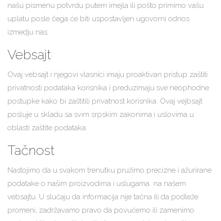
našu pismenu potvrdu putem imejla ili pošto primimo vašu
uplatu posle čega će biti uspostavljen ugovorni odnos
izmedju nas.
Vebsajt
Ovaj vebsajt i njegovi vlasnici imaju proaktivan pristup zaštiti
privatnosti podataka korisnika i preduzimaju sve neophodne
postupke kako bi zaštitili privatnost korisnika. Ovaj vejbsajt
posluje u skladu sa svim srpskim zakonima i uslovima u
oblasti zaštite podataka.
Tačnost
Nastojimo da u svakom trenutku pružimo precizne i ažurirane
podatake o našim proizvodima i uslugama na našem
vebsajtu. U slučaju da informacija nije tačna ili da podleže
promeni, zadržavamo pravo da povućemo ili zamenimo