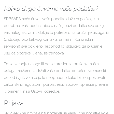
Koliko dugo čuvamo vaše podatke?
SRBSAPS neće čuvati vaše podatke duže nego što je to
potrebno. Vaši podaci biće u našoj bazi podatka sve dok je
vaš nalog aktivan ili dok je to potrebno za pružanje usluga, ili
(u slučaju bilo kakvog kontakta sa našim Korisničkim
servisom) sve dok je to neophodno isključivo za pružanje
usluga podrške ili analize trendova.
Po zatvaranju naloga ili posle prestanka pružanja naših
usluga možemo zadržati vaše podatke određeni vremenski
period isljučivo ako je to neophodno kako bi se ispoštovali
zakonski ili regulatorni porpisi, rešili sporovi, sprečile prevare
ili primenili naši Uslovi i odredbe.
Prijava
SRBSAPS ne prodaje niti pozajmljuje vaše lične podatke koje