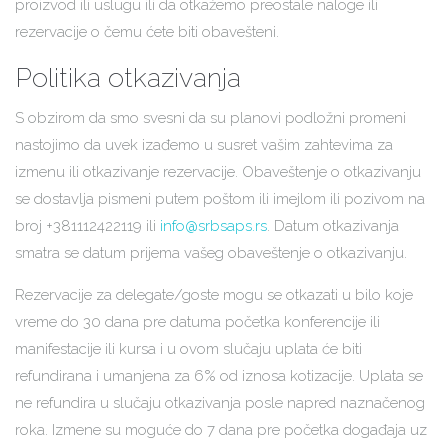
proizvod ili uslugu ili da otkažemo preostale naloge ili
rezervacije o čemu ćete biti obavešteni.
Politika otkazivanja
S obzirom da smo svesni da su planovi podložni promeni
nastojimo da uvek izađemo u susret vašim zahtevima za
izmenu ili otkazivanje rezervacije. Obaveštenje o otkazivanju
se dostavlja pismeni putem poštom ili imejlom ili pozivom na
broj +381112422119 ili
info@srbsaps.rs
. Datum otkazivanja
smatra se datum prijema vašeg obaveštenje o otkazivanju.
Rezervacije za delegate/goste mogu se otkazati u bilo koje
vreme do 30 dana pre datuma početka konferencije ili
manifestacije ili kursa i u ovom slučaju uplata će biti
refundirana i umanjena za 6% od iznosa kotizacije. Uplata se
ne refundira u slučaju otkazivanja posle napred naznačenog
roka. Izmene su moguće do 7 dana pre početka događaja uz