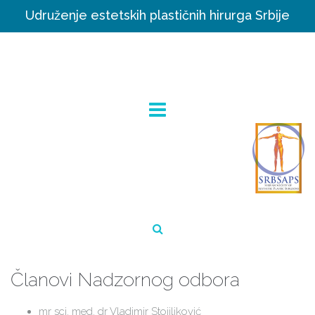
Udruženje estetskih plastičnih hirurga Srbije
Članovi Nadzornog odbora
mr sci. med. dr Vladimir Stojiljković