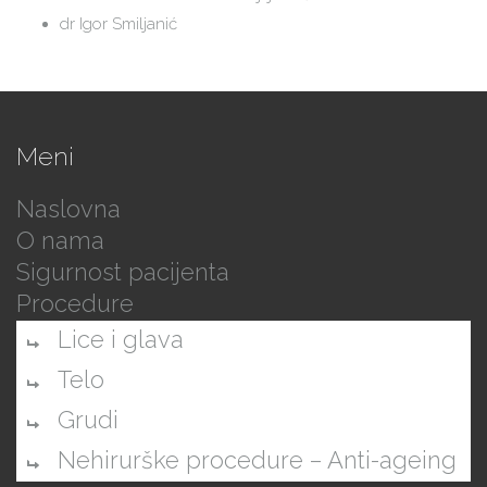
dr Igor Smiljanić
Meni
Naslovna
O nama
Sigurnost pacijenta
Procedure
Lice i glava
Telo
Grudi
Nehirurške procedure – Anti-ageing