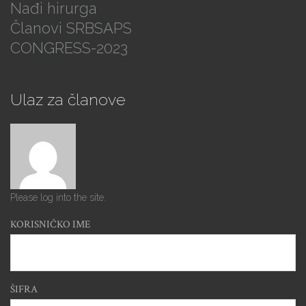
Nađi hirurga
Članovi SRBSAPS
CONGRESS-2023
Ulaz za članove
Please log into the site.
KORISNIČKO IME
ŠIFRA