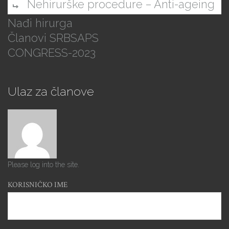
Nehirurške procedure – Anti-ageing
Nađi hirurga
Članovi SRBSAPS
CONGRESS-2023
Ulaz za članove
Please log into the site.
KORISNIČKO IME