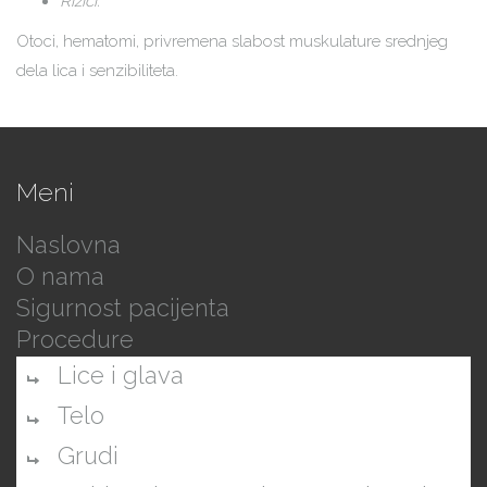
Rizici:
Otoci, hematomi, privremena slabost muskulature srednjeg
dela lica i senzibiliteta.
Meni
Naslovna
O nama
Sigurnost pacijenta
Procedure
Lice i glava
Telo
Grudi