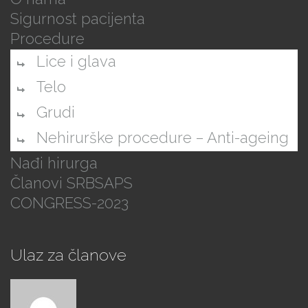
Sigurnost pacijenta
Procedure
Lice i glava
Telo
Grudi
Nehirurške procedure – Anti-ageing
Nađi hirurga
Članovi SRBSAPS
CONGRESS-2023
Ulaz za članove