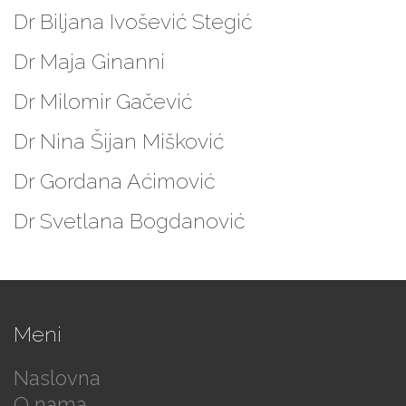
Dr Biljana Ivošević Stegić
Dr Maja Ginanni
Dr Milomir Gačević
Dr Nina Šijan Mišković
Dr Gordana Aćimović
Dr Svetlana Bogdanović
Meni
Naslovna
O nama