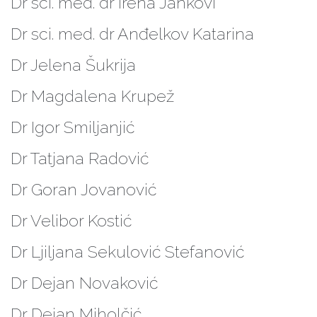
Dr sci. med. dr Irena Jankovi
Dr sci. med. dr Anđelkov Katarina
Dr Jelena Šukrija
Dr Magdalena Krupež
Dr Igor Smiljanjić
Dr Tatjana Radović
Dr Goran Jovanović
Dr Velibor Kostić
Dr Ljiljana Sekulović Stefanović
Dr Dejan Novaković
Dr Dejan Miholčić