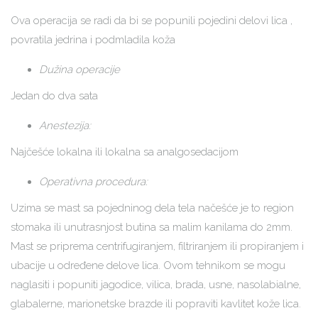
Ova operacija se radi da bi se popunili pojedini delovi lica ,
povratila jedrina i podmladila koža
Dužina operacije
Jedan do dva sata
Anestezija:
Najčešće lokalna ili lokalna sa analgosedacijom
Operativna procedura:
Uzima se mast sa pojedninog dela tela načešće je to region
stomaka ili unutrasnjost butina sa malim kanilama do 2mm.
Mast se priprema centrifugiranjem, filtriranjem ili propiranjem i
ubacije u određene delove lica. Ovom tehnikom se mogu
naglasiti i popuniti jagodice, vilica, brada, usne, nasolabialne,
glabalerne, marionetske brazde ili popraviti kavlitet kože lica.