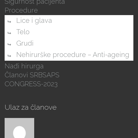
Sigurnost pacijenta
Procedure
Lice i glava
Telo
Grudi
Nehirurške procedure – Anti-ageing
Nađi hirurga
Članovi SRBSAPS
CONGRESS-2023
Ulaz za članove