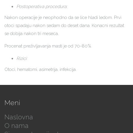
Postoperativa procedura:
Nakon operacije je neophodno da se lice hladi ledom. Prvi
otoci spadaju nakon sedam do deset dana. Konacni rezultat
se dobija nakon tri meseca.
Procenat preživljavanja masti je od 70-80%.
Rizici:
Otoci, hematomi, asimetrija, infekcija.
Meni
Naslovna
O nama