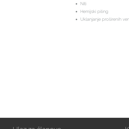
Niti
Hemijski piling
Uklanjanje proširenih ven