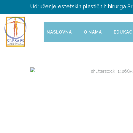
Udruženje estetskih plastičnih hirurga Sr
NASLOVNA
O NAMA
EDUKAC