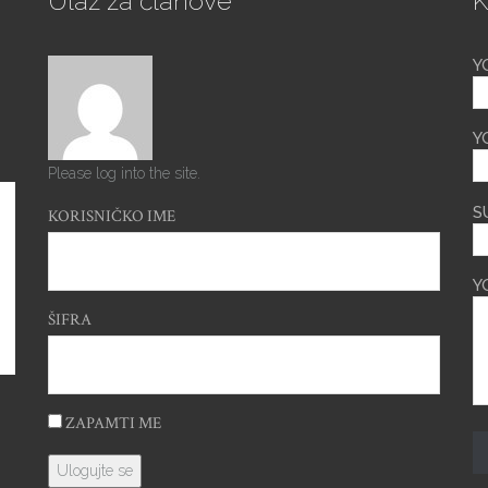
Ulaz za članove
K
Y
Y
Please log into the site.
S
KORISNIČKO IME
Y
ŠIFRA
ZAPAMTI ME