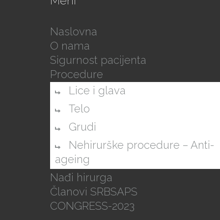
Meni
Naslovna
O nama
Sigurnost pacijenta
Procedure
Lice i glava
Telo
Grudi
Nehirurške procedure – Anti-
ageing
Nađi hirurga
Članovi SRBSAPS
CONGRESS-2023