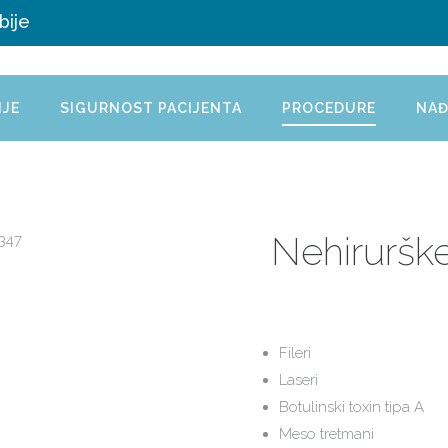
bije
IJE
SIGURNOST PACIJENTA
PROCEDURE
NAĐ
Nehirurške
Fileri
Laseri
Botulinski toxin tipa A
Meso tretmani