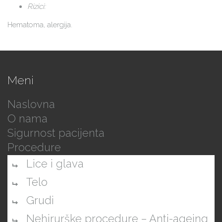
Rizici:
Hematoma, alergija.
Meni
Naslovna
O nama
Sigurnost pacijenta
Procedure
Lice i glava
Telo
Grudi
Nehirurške procedure – Anti-ageing